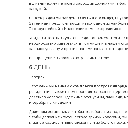
вулканическим пеплом и заросший джунглями, а факт
загадкой.
Совсем рядом мы зайдем в
святыню Мендут
, внутр
Затем нам предстоит восхититься одной из наиболе
Это крупнейший в Индонезии комплекс религиозных п
Увидев и посетив культовые достопримечательности
неоднократно извергался, в том числе и в нашем ст
застывшую лаву и прочие напоминания о господстве 
Возвращение в Джокьякарту. Ночь в отеле.
6 ДЕНЬ
Завтрак.
Этот день мы начнем с
комплекса построек дворца
резиденция, также в нем проводятся разные церемо
десятков человек. Здесь имеются улицы, площади, 
и серебряных изделий.
Далее мы остановимся чтобы полюбоваться водным
Чтобы дополнить путешествие яркими красками, мы
главное красивый пляж, сложенный из белого песка, 