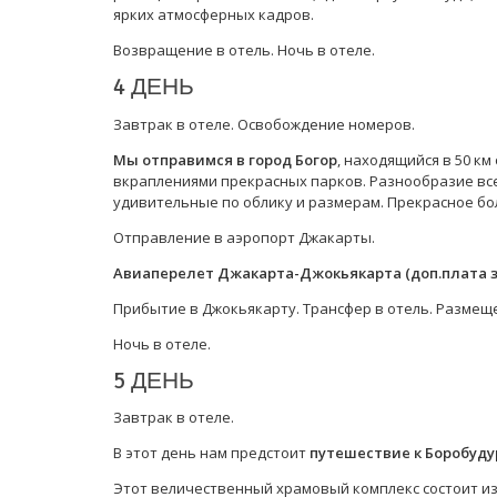
ярких атмосферных кадров.
Возвращение в отель. Ночь в отеле.
4 ДЕНЬ
Завтрак в отеле. Освобождение номеров.
Мы отправимся в город Богор
, находящийся в 50 к
вкраплениями прекрасных парков. Разнообразие все
удивительные по облику и размерам. Прекрасное бо
Отправление в аэропорт Джакарты.
Авиаперелет Джакарта-Джокьякарта (доп.плата з
Прибытие в Джокьякарту. Трансфер в отель. Размещ
Ночь в отеле.
5 ДЕНЬ
Завтрак в отеле.
В этот день нам предстоит
путешествие к Боробуду
Этот величественный храмовый комплекс состоит из 