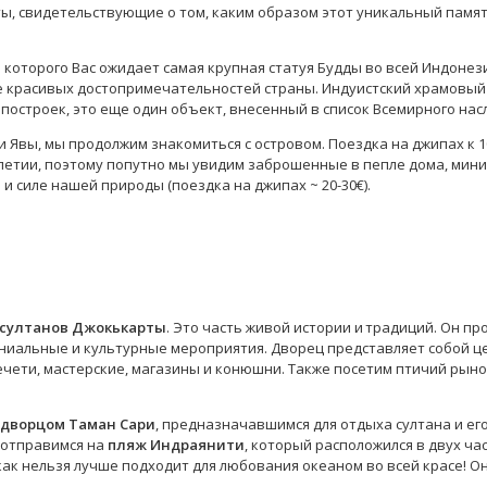
ы, свидетельствующие о том, каким образом этот уникальный памят
и которого Вас ожидает самая крупная статуя Будды во всей Индонез
е красивых достопримечательностей страны. Индуистский храмовый 
остроек, это еще один объект, внесенный в список Всемирного насл
 Явы, мы продолжим знакомиться с островом. Поездка на джипах к
олетии, поэтому попутно мы увидим заброшенные в пепле дома, мини
и силе нашей природы (поездка на джипах ~ 20-30€).
 султанов Джокькарты
. Это часть живой истории и традиций. Он п
ниальные и культурные мероприятия. Дворец представляет собой це
мечети, мастерские, магазины и конюшни. Также посетим птичий ры
дворцом Таман Сари
, предназначавшимся для отдыха султана и ег
 отправимся на
пляж Индраянити
, который расположился в двух ча
как нельзя лучше подходит для любования океаном во всей красе! Он