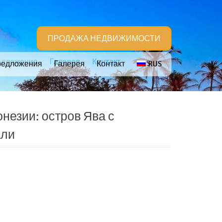
ПРОДАЖА НЕДВИЖИМОСТИ
едложения
Галерея
Контакт
RUS
редложения
Галерея
Контакт
RUS
езии: остров Ява с
али