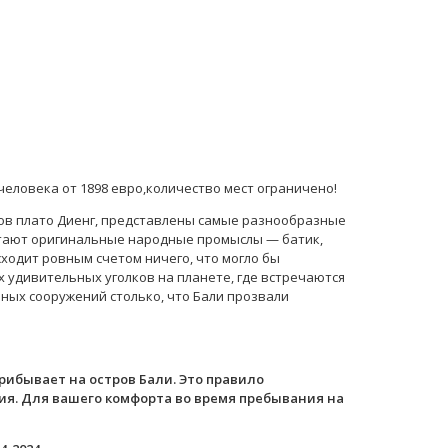
1 человека от 1898 евро,количество мест ограничено!
тов плато Диенг, представлены самые разнообразные
етают оригинальные народные промыслы — батик,
ходит ровным счетом ничего, что могло бы
х удивительных уголков на планете, где встречаются
ных сооружений столько, что Бали прозвали
рибывает на остров Бали. Это правило
вия. Для вашего комфорта во время пребывания на