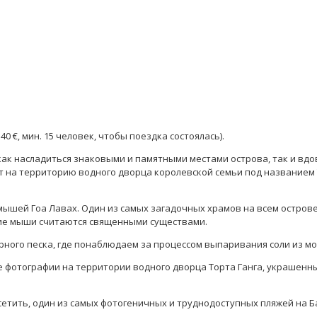
40 €, мин. 15 человек, чтобы поездка состоялась).
, как насладиться знаковыми и памятными местами острова, так и в
т на территорию водного дворца королевской семьи под названием Т
ышей Гоа Лавах. Один из самых загадочных храмов на всем острове
чие мыши считаются священными существами.
рного песка, где понаблюдаем за процессом выпаривания соли из 
 фотографии на территории водного дворца Торта Ганга, украшенн
етить, один из самых фотогеничных и труднодоступных пляжей на Бал