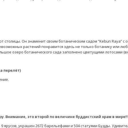
м от столицы. Он знаменит своим ботаническим садом “Kebun Raya” 
возможных растений понравится здесь не только ботанику или люби
льшое озеро ботанического сада заполнено цветущими лотосами (вх
а перелёт)
ение.
ру
.
Внимание, это второй по величине буддистский храм в мире!!
9 ярусов, украшен 2672 барельефами и 504 статуями Будды. Удивите