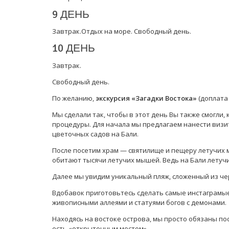
9 ДЕНЬ
Завтрак.Отдых на море. Свободный день.
10 ДЕНЬ
Завтрак.
Свободный день.
По желанию,
экскурсия «Загадки Востока»
(доплата 
Мы сделали так, чтобы в этот день Вы также смогли
процедуры. Для начала мы предлагаем нанести визи
цветочных садов на Бали.
После посетим храм — святилище и пещеру летучих м
обитают тысячи летучих мышей. Ведь на Бали лету
Далее мы увидим уникальный пляж, сложенный из че
Вдобавок приготовьтесь сделать самые инстаграмые
живописными аллеями и статуями богов с демонами.
Находясь на востоке острова, мы просто обязаны пос
есть «открыточным местом».