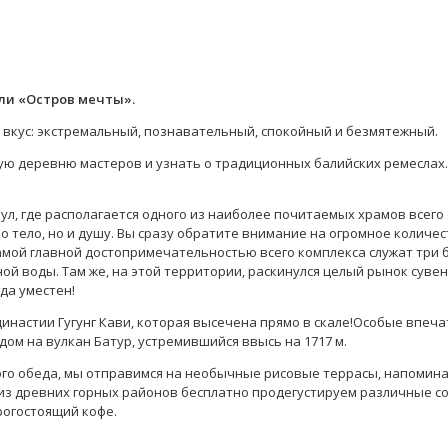
али «Остров мечты».
 вкус: экстремальный, познавательный, спокойный и безмятежный.
ную деревню мастеров и узнать о традиционных балийских ремеслах
л, где располагается одного из наиболее почитаемых храмов всего
о тело, но и душу. Вы сразу обратите внимание на огромное количес
амой главной достопримечательностью всего комплекса служат три 
ной воды. Там же, на этой территории, раскинулся целый рынок суве
гда уместен!
инастии Гугунг Кави, которая высечена прямо в скале!Особые впеча
идом на вулкан Батур, устремившийся ввысь на 1717 м.
ного обеда, мы отправимся на необычные рисовые террасы, напомин
из древних горных районов бесплатно продегустируем различные с
рогостоящий кофе.