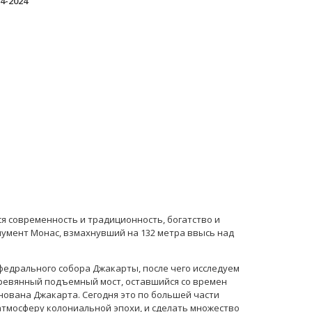
4-2024
ся современность и традиционность, богатство и
нумент Монас, взмахнувший на 132 метра ввысь над
федрального собора Джакарты, после чего исследуем
еревянный подъемный мост, оставшийся со времен
нована Джакарта. Сегодня это по большей части
 атмосферу колониальной эпохи, и сделать множество