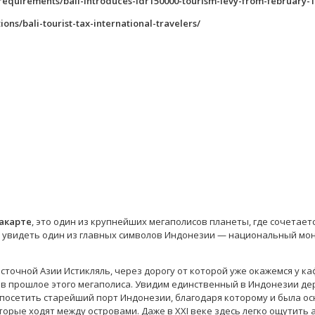
equirements/bali-introduces-idr150000-tourism-levy-from-february-1
ions/bali-tourist-tax-international-travelers/
акарте
, это один из крупнейших мегаполисов планеты, где сочетает
ит увидеть один из главных символов Индонезии — национальный мо
точной Азии Истикляль, через дорогу от которой уже окажемся у ка
 в прошлое этого мегаполиса. Увидим единственный в Индонезии д
 посетить старейший порт Индонезии, благодаря которому и была ос
оторые ходят между островами. Даже в XXI веке здесь легко ощутить