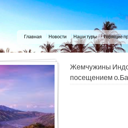
Главная
Новости
Наши туры
Горящие пр
Главная
Новости
Наши туры
Горящие п
Жемчужины Индон
посещением о.Б