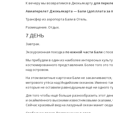
К вечеру мы возвратимся в Джокьякарту
для переле
Авиаперелет Джокьякарта — Бали (доп.плата за 
Трансфер из аэропорта Бали в Отель.
Размещение. Отдых.
7 ДЕНЬ
Завтрак.
Экскурсионная поездка
по южной части Бали
с пос
Мы прибудем в один из наиболее интересных культу
костюмированного представления. Более того это то
над островом.
На этом визитные карточки Бали не заканчиваются,
метрового утёса над Индийским океаном. Именно та
которые не оставили равнодушным ещё ни одного ту
Для того чтобы ещё больше разнообразить этот ден
и окаймлённого высокими известняковыми скалами, 
Сейчас красивый вид на лазурный океан манит сюда 