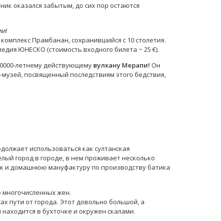
ник оказался забытым, до сих пор остаются
ии!
комплекс Прамбанан, сохранившийся с 10 столетия.
едия ЮНЕСКО (стоимость входного билета ~ 25 €).
 10000-летнему действующему
вулкану Мерапи!
Он
-музей, посвященный последствиям этого бедствия,
родолжает использоваться как султанская
лый город в городе, в нем проживает несколько
нок и домашнюю мануфактуру по производству батика
о многочисленных жен.
сах пути от города. Этот довольно большой, а
 находится в бухточке и окружен скалами.