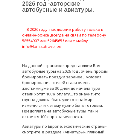
2026 год -авторские
автобусные и авиатуры.
В 2026 году продолжим работу только в
онлайн-офисе ,в
сегда на связи по телефону
58554907 или 5264565 ! или е-майлу
info@larissatravel.ee
На данной страничке представляем Вам
автобусные туры на 2026 год , очень просим
бронировать поездки заранее , условия
бронирования отелей стали очень
жесткими,уже за 30 дней до начала тура
отели хотят 100% оплату.Это значит,что
группа должна быть уже готова.Мир
изменился и к этому нужно быть готовым.
Предоплата на автобусные туры так и
остается 100 евро на человека.
Авиатуры по Европе, экзотические страны-
смотрите в разделе «Авиатуры», пляжный