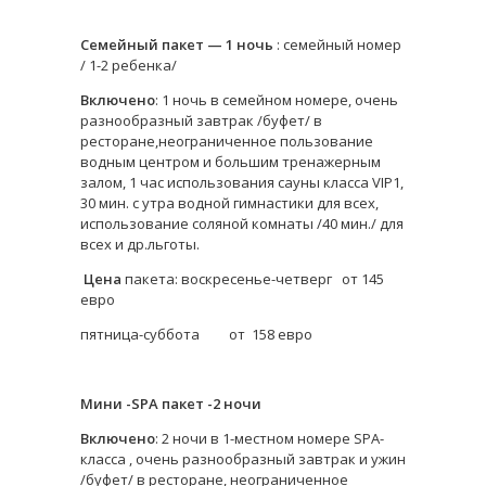
Семейный пакет — 1 ночь
: семейный номер
/ 1-2 ребенка/
Включено
: 1 ночь в семейном номере, очень
разнообразный завтрак /буфет/ в
ресторане,неограниченное пользование
водным центром и большим тренажерным
залом, 1 час использования сауны класса VIP1,
30 мин. с утра водной гимнастики для всех,
использование соляной комнаты /40 мин./ для
всех и др.льготы.
Цена
пакета: воскресенье-четверг от 145
евро
пятница-суббота от 158 евро
Мини -SPA пакет -2 ночи
Включено
: 2 ночи в 1-местном номере SPA-
класса , очень разнообразный завтрак и ужин
/буфет/ в ресторане, неограниченное