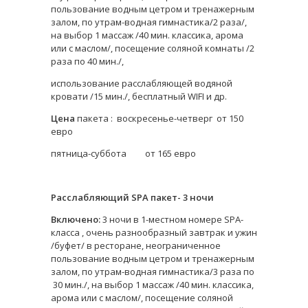
пользование водным цетром и тренажерным
залом, по утрам-водная гимнастика/2 раза/,
на выбор 1 массаж /40 мин. классика, арома
или с маслом/, посещение соляной комнаты /2
раза по 40 мин./,
использование расслабляющей водяной
кровати /15 мин./, бесплатный WIFI и др.
Цена
пакета : воскресенье-четверг от 150
евро
пятница-суббота от 165 евро
Расслабляющий SPA пакет- 3 ночи
Включено:
3 ночи в 1-местном номере SPA-
класса , очень разнообразный завтрак и ужин
/буфет/ в ресторане, неограниченное
пользование водным цетром и тренажерным
залом, по утрам-водная гимнастика/3 раза по
30 мин./, на выбор 1 массаж /40 мин. классика,
арома или с маслом/, посещение соляной