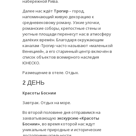
набережной Рива.
Далее нас ждёт
Трогир
– город,
напоминающий живую декорацию к
средневековому роману. Узкие улочки,
романские соборы, крепостные стены и
уютные площади перенесут нас в атмосферу
далёких времён. Благодаря окружающим
каналам -Трогир часто называют «маленькой
Венецией», а его старинный центр включён в
список объектов всемирного наследия
ЮНЕСКО.
Размещение в отеле. Отдых.
2 ДЕНЬ
Красоты Боснии
Завтрак. Отдых на море.
Во второй половине дня отправимся на
захватывающую
экскурсию «Красоты
Боснии»
, во время которой нас ждут
уникальные природные и исторические
достопримечательности.