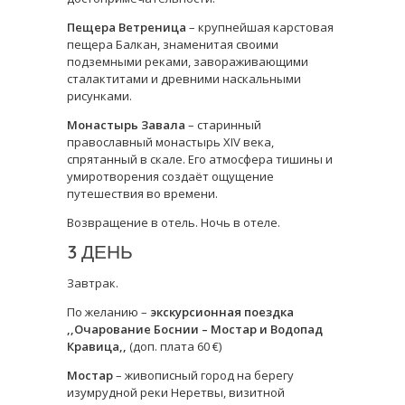
Пещера Ветреница
– крупнейшая карстовая
пещера Балкан, знаменитая своими
подземными реками, завораживающими
сталактитами и древними наскальными
рисунками.
Монастырь Завала
– старинный
православный монастырь XIV века,
спрятанный в скале. Его атмосфера тишины и
умиротворения создаёт ощущение
путешествия во времени.
Возвращение в отель. Ночь в отеле.
3 ДЕНЬ
Завтрак.
По желанию –
экскурсионная поездка
,,Очарование Боснии – Мостар и Водопад
Кравица,,
(доп. плата 60 €)
Мостар
– живописный город на берегу
изумрудной реки Неретвы, визитной