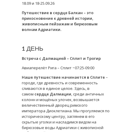
18.09 и 18-25.09.26
Путешествие в сердце Балкан – это
прикосновение к древней истории,
живописным пейзажам и бирюзовым
волнам Адриатики.
1 ДЕНЬ
Встреча с Далмацией – Сплит и Трогир
Авиаперелёт Рига – Сплит ~07:25-09:00
Наше путешествие начинается в Сплите
–
городе, где древность и современность
сливаются в единое целое. Здесь, в
самом
сердце Далмации
, среди античных
колонн и мощёных улочек, возвышается
величественный дворец римского
императора Диоклетиана. Мы прогуляемся по
историческому центру, заглянем в его
скрытые уголки и насладимся видом на
бирюзовые воды Адриатики с живописной