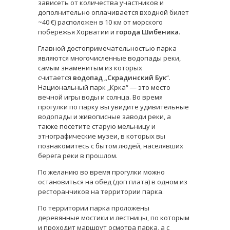
зависеть от количества участников и
дополнительно оплачивается входной билет
~40 €) расположен в 10 км от морского
побережья Хорватии и
города Шибеника
.
Главной достопримечательностью парка
являются многочисленные водопады реки,
самым знаменитым из которых
считается
водопад „Скрадинский Бук
“.
Национальный парк „Крка“ — это место
вечной игры воды и солнца. Во время
прогулки по парку вы увидите удивительные
водопады и живописные заводи реки, а
также посетите старую мельницу и
этнографические музеи, в которых вы
познакомитесь с бытом людей, населявших
берега реки в прошлом.
По желанию во время прогулки можно
остановиться на обед (доп плата) в одном из
ресторанчиков на территории парка.
По территории парка проложены
деревянные мостики и лестницы, по которым
и проходит маршрут осмотра парка, а с