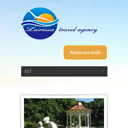
Kinnisvara müük
EST