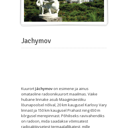
Jachymov
Kuurort
Jáchymov
on esimene ja ainus
omataoline radoonikuurort maailmas. Väike
hubane linnake asub Maagimäestiku
lõunapoolsel nõlval, 20 km kaugusel Karlovy Vary
linnast ja 150 km kaugusel Prahast ning 650 m
kõrgusel merepinnast. Põhiliseks ravivahendiks
on radoon, mida saadakse võimsatest
radioaktiivsetest termaalallikatest, mille