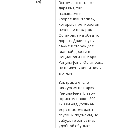
км)
Встречаются также
деревья, так
называемые
«воротники тапия»,
которые противостоят
низовым пожарам.
Остановка на обед по
дороге. Далее путь
лежит в сторону от
главной дороги в
Национальный парк
Ранумафана. Остановка
на ночлег. Ужин и ночь
в отеле.
Завтрак в отеле.
Экскурсия по парку
Ранумафана. В этом
гористом парке (800-
1200 м над уровнем
моря) вас ожидают
спуски и подъемы, не
забудьте запастись
удобной обувью!