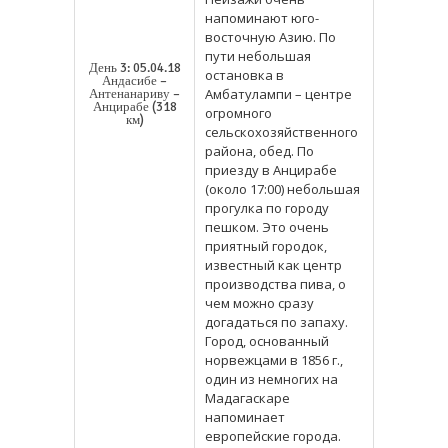
напоминают юго-
восточную Азию. По
пути небольшая
День 3: 05.04.18
остановка в
Андасибе –
Амбатулампи – центре
Антенанариву –
Анцирабе (318
огромного
км)
сельскохозяйственного
района, обед. По
приезду в Анцирабе
(около 17:00) небольшая
прогулка по городу
пешком. Это очень
приятный городок,
известный как центр
производства пива, о
чем можно сразу
догадаться по запаху.
Город, основанный
норвежцами в 1856 г.,
один из немногих на
Мадагаскаре
напоминает
европейские города.