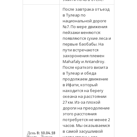
После завтрака отъезд
в Тулеар по
национальной дороге
№7. По мере движения
пейзажи меняются:
появляются сухие леса и
первые баобабы. На
пути встречаются
захоронения племен
Mahafaly и Antandroy.
После краткого визита
в Тулеар и обеда
продолжаем движение
в Ифати, который
находится на берегу
океана на расстоянии
27 км. Из-за плохой
дороги на преодоление
этого расстояния
потребуется не менее 2
часов. Мы оказываемся
в самой засушливой
День 8: 10.04.18
части страны, где
Исалу – Тулеар –