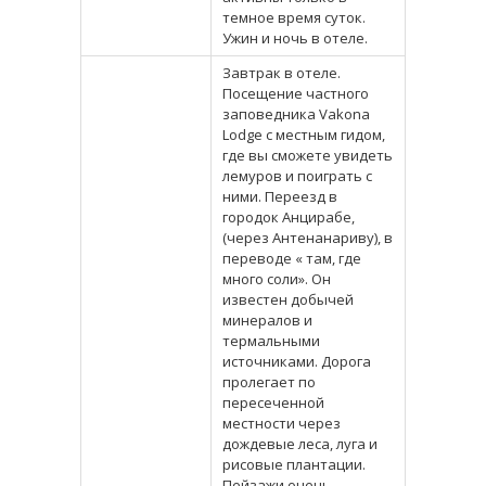
темное время суток.
Ужин и ночь в отеле.
Завтрак в отеле.
Посещение частного
заповедника Vakona
Lodge c местным гидом,
где вы сможете увидеть
лемуров и поиграть с
ними. Переезд в
городок Анцирабе,
(через Антенанариву), в
переводе « там, где
много соли». Он
известен добычей
минералов и
термальными
источниками. Дорога
пролегает по
пересеченной
местности через
дождевые леса, луга и
рисовые плантации.
Пейзажи очень