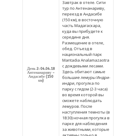
Завтрак в отеле. Сити
тур по Антенанариву,
переезд в Андасибе
(150 км), в восточную
часть Мадагаскара,
куда вы прибудете к
середине дня.
Размещение в отеле,
обед. Отъезд в
национальный парк
Mantadia Analamazaotra
с дождевыми лесами.
День 2: 04.04.18
Здесь обитают самые
Антенанариву –
Андасибе (150
большие лемуры Индри-
км)
индри, прогулка по
парку с гидом (2-3 часа)
во время которой вы
сможете наблюдать
лемуров. После
наступления темноты (в
18:30) ночная прогулка в
парке для наблюдения
за животными, которые
активны только в