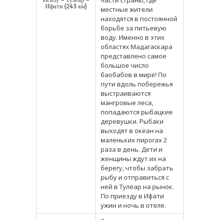
Ифати (243 км)
местные жители
находятся в постоянной
борьбе за питьевую
воду. Именно в этих
областях Мадагаскара
представлено самое
большое число
баобабов в мире! По
пути вдоль побережья
выстраиваются
мангровые леса,
попадаются рыбацкие
деревушки. Рыбаки
выходят в океан на
маленьких пирогах 2
раза в день. Дети и
женщины ждут их на
берегу, чтобы забрать
рыбу и отправиться с
ней в Тулеар на рынок.
По приезду в Ифати
ужин и ночь в отеле.