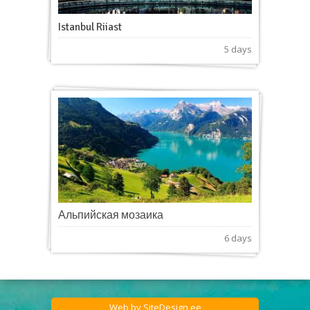
Istanbul Riiast
5 days
Альпийская мозаика
6 days
Web by
SiteDesign.ee