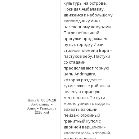
культуры на острове.
Покидая Амбалавау,
движемся к небольшому
заповеднику Анья,
населенному лемурами.
После небольшой
прогулки продолжаем
путь к городку Иози,
столице племени Бара –
пастухов зебу. Пастухи
со стадами
преодолевают горную
цепь Andringitra,
которая разделяет
сухие южные районы и
зеленую гористую
местностью. По пути
День 6: 08.04.18
можно увидеть видеть
Амбалавау –
Анья – Ранохира
захватывающий
(226 км)
пейзаж: огромный
гранитный купол с
двойной вершиной –
«ворота юга», который
отмечает конец