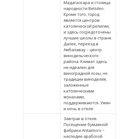
Мадагаскара и столица
народности Betsileo.
Кроме того, город
является центром
католической религии,
и здесь сосредоточены
лучшие школы в стране.
Далее, переезд в
Амбалавау – центр
винодельческого
района. Климат здесь
не идеален для
виноградной лозы, но
традиции виноделия,
заложенные
католическими
монахами,
поддерживаются. Ужин
и ночь в отеле.
Завтрак в отеле.
Посещение бумажной
фабрики Antaimoro –
наследие арабской