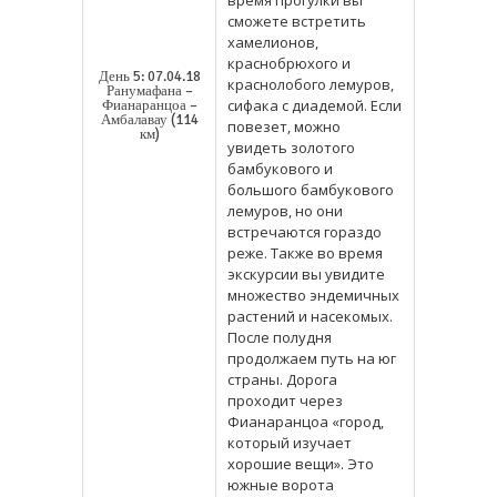
сможете встретить
хамелионов,
краснобрюхого и
День 5: 07.04.18
краснолобого лемуров,
Ранумафана –
сифака с диадемой. Если
Фианаранцоа –
Амбалавау (114
повезет, можно
км)
увидеть золотого
бамбукового и
большого бамбукового
лемуров, но они
встречаются гораздо
реже. Также во время
экскурсии вы увидите
множество эндемичных
растений и насекомых.
После полудня
продолжаем путь на юг
страны. Дорога
проходит через
Фианаранцоа «город,
который изучает
хорошие вещи». Это
южные ворота