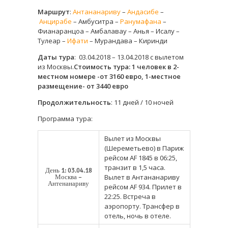
Маршрут
:
Антананариву
–
Андасибе
–
Анцирабе
– Амбуситра –
Ранумафана
–
Фианаранцоа – Амбалавау – Анья – Исалу –
Тулеар –
Ифати
– Мурандава – Киринди
Даты тура
: 03.04.2018 – 13.04.2018 с вылетом
из Москвы.
Стоимость тура: 1 человек в 2-
местном номере -от 3160 евро, 1-местное
размещение- от 3440 евро
Продолжительность
: 11 дней / 10 ночей
Программа тура:
Вылет из Москвы
(Шереметьево) в Париж
рейсом AF 1845 в 06:25,
транзит в 1,5 часа.
День 1: 03.04.18
Вылет в Антананариву
Москва –
Антенанариву
рейсом AF 934. Прилет в
22:25. Встреча в
аэропорту. Трансфер в
отель, ночь в отеле.