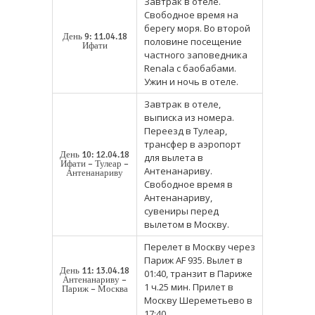
Завтрак в отеле.
Свободное время на
берегу моря. Во второй
День 9: 11.04.18
половине посещение
Ифати
частного заповедника
Renala с баобабами.
Ужин и ночь в отеле.
Завтрак в отеле,
выписка из номера.
Переезд в Тулеар,
трансфер в аэропорт
День 10: 12.04.18
для вылета в
Ифати – Тулеар –
Антенанариву.
Антенанариву
Свободное время в
Антенанариву,
сувениры перед
вылетом в Москву.
Перелет в Москву через
Париж AF 935. Вылет в
День 11: 13.04.18
01:40, транзит в Париже
Антенанариву –
1 ч.25 мин. Прилет в
Париж – Москва
Москву Шереметьево в
17:40.