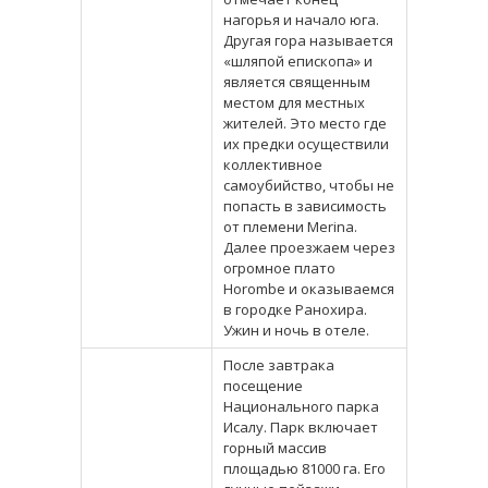
нагорья и начало юга.
Другая гора называется
«шляпой епископа» и
является священным
местом для местных
жителей. Это место где
их предки осуществили
коллективное
самоубийство, чтобы не
попасть в зависимость
от племени Merina.
Далее проезжаем через
огромное плато
Horombe и оказываемся
в городке Ранохира.
Ужин и ночь в отеле.
После завтрака
посещение
Национального парка
Исалу. Парк включает
горный массив
площадью 81000 га. Его