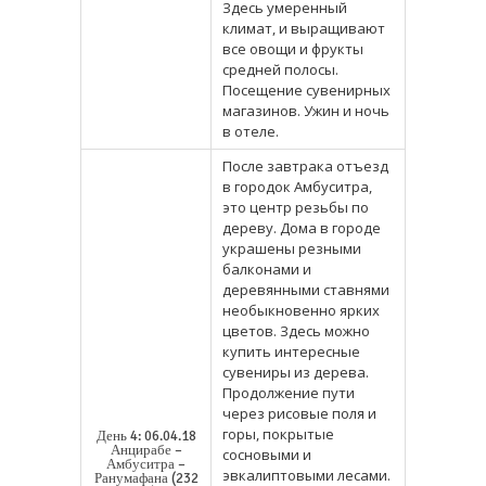
Здесь умеренный
климат, и выращивают
все овощи и фрукты
средней полосы.
Посещение сувенирных
магазинов. Ужин и ночь
в отеле.
После завтрака отъезд
в городок Амбуситра,
это центр резьбы по
дереву. Дома в городе
украшены резными
балконами и
деревянными ставнями
необыкновенно ярких
цветов. Здесь можно
купить интересные
сувениры из дерева.
Продолжение пути
через рисовые поля и
горы, покрытые
День 4: 06.04.18
Анцирабе –
сосновыми и
Амбуситра –
эвкалиптовыми лесами.
Ранумафана (232