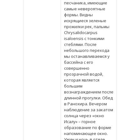
песчаника, имеющие
самые невероятные
формы. Видны
искрящиеся зеленые
прожилки рек, пальмы
Chrysalidocarpus
isaloensis с тонкими
стеблями. После
небольшого перехода
мы останавливаемся у
бассейна с его
совершенно
прозрачной водой,
которая является
большим
вознаграждением после
длинной прогулки. Обед
в Ранохира. Вечером
наблюдение за закатом
солнца через «окно
Исалу» – горное
образование по форме
напоминающее окно.
Ужин и ночь в отеле.