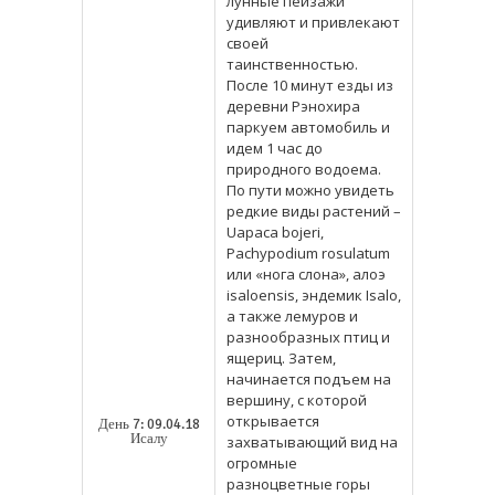
лунные пейзажи
удивляют и привлекают
своей
таинственностью.
После 10 минут езды из
деревни Рэнохира
паркуем автомобиль и
идем 1 час до
природного водоема.
По пути можно увидеть
редкие виды растений –
Uapaca bojeri,
Pachypodium rosulatum
или «нога слона», алоэ
isaloensis, эндемик Isalo,
а также лемуров и
разнообразных птиц и
ящериц. Затем,
начинается подъем на
вершину, с которой
открывается
День 7: 09.04.18
Исалу
захватывающий вид на
огромные
разноцветные горы