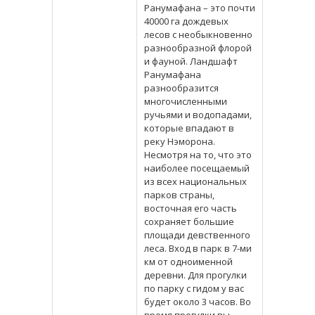
Ранумафана – это почти
40000 га дождевых
лесов с необыкновенно
разнообразной флорой
и фауной. Ландшафт
Ранумафана
разнообразится
многочисленными
ручьями и водопадами,
которые впадают в
реку Нэморона.
Несмотря на то, что это
наиболее посещаемый
из всех национальных
парков страны,
восточная его часть
сохраняет большие
площади девственного
леса. Вход в парк в 7-ми
км от одноименной
деревни. Для прогулки
по парку с гидом у вас
будет около 3 часов. Во
время прогулки вы