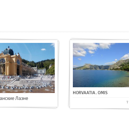
HORVAATIA. OMIS
анские Лазне
1