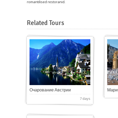
romantilised restoranid.
Related Tours
Очарование Австрии
Мари
7 days