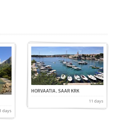
HORVAATIA. SAAR KRK
11 days
1 days