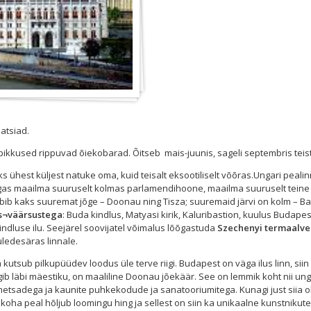
aatsiad.
ikkused rippuvad õiekobarad. Õitseb mais-juunis, sageli septembris teis
 ühest küljest natuke oma, kuid teisalt eksootiliselt võõras.Ungari peal
lgas maailma suuruselt kolmas parlamendihoone, maailma suuruselt teine 
 läbib kaks suuremat jõge – Doonau ning Tisza; suuremaid järvi on kolm – Ba
s¬väärsustega
: Buda kindlus, Matyasi kirik, Kaluribastion, kuulus Budapest
indluse ilu. Seejärel soovijatel võimalus lõõgastuda
Szechenyi termaalve
ledesäras linnale.
a kutsub pilkupüüdev loodus üle terve riigi. Budapest on väga ilus linn, sii
 läbi mäestiku, on maaliline Doonau jõekäär. See on lemmik koht nii unga
sadega ja kaunite puhkekodude ja sanatooriumitega. Kunagi just siia ol
koha peal hõljub loomingu hing ja sellest on siin ka unikaalne kunstnikute