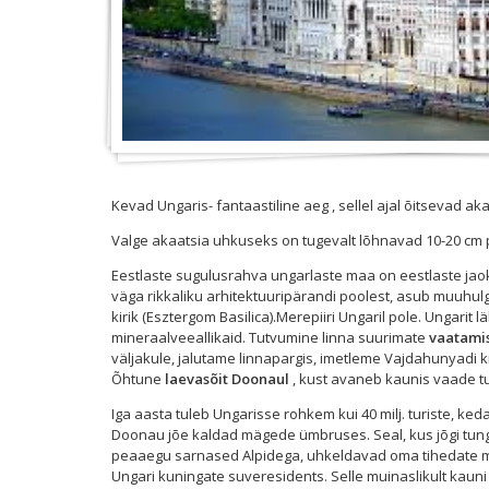
Kevad Ungaris- fantaastiline aeg , sellel ajal õitsevad ak
Valge akaatsia uhkuseks on tugevalt lõhnavad 10-20 cm p
Eestlaste sugulusrahva ungarlaste maa on eestlaste jaoks
väga rikkaliku arhitektuuripärandi poolest, asub muuhu
kirik (Esztergom Basilica).Merepiiri Ungaril pole. Ungarit
mineraalveeallikaid. Tutvumine linna suurimate
vaatami
väljakule, jalutame linnapargis, imetleme Vajdahunyadi k
Õhtune
laevasõit Doonaul
, kust avaneb kaunis vaade tu
Iga aasta tuleb Ungarisse rohkem kui 40 milj. turiste, ked
Doonau jõe kaldad mägede ümbruses. Seal, kus jõgi tungib
peaaegu sarnased Alpidega, uhkeldavad oma tihedate met
Ungari kuningate suveresidents. Selle muinaslikult kauni 