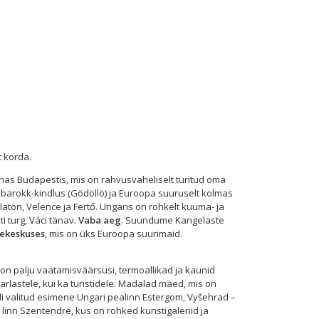
t korda.
innas Budapestis, mis on rahvusvaheliselt tuntud oma
barokk-kindlus (Gödöllö) ja Euroopa suuruselt kolmas
laton, Velence ja Fertő. Ungaris on rohkelt kuuma- ja
i turg, Váci tänav.
Vaba aeg
. Suundume Kangelaste
ekeskuses
, mis on üks Euroopa suurimaid.
n on palju vaatamisväärsusi, termoallikad ja kaunid
rlastele, kui ka turistidele. Madalad mäed, mis on
i valitud esimene Ungari pealinn Estergom, Vyšehrad –
 linn Szentendre, kus on rohked kunstigaleriid ja