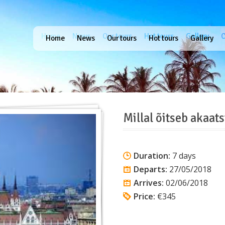
Home
News
Our tours
Hot tours
Gallery
C
Home
News
Our tours
Hot tours
Gallery
Millal õitseb akaats
Duration:
7 days
Departs:
27/05/2018
Arrives:
02/06/2018
Price:
€345